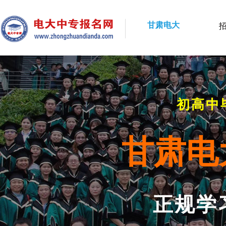
甘肃电大
初高中
甘肃电
正规学