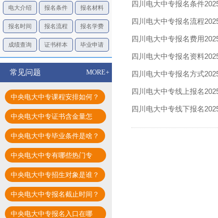
四川电大中专报名条件202
电大介绍
报名条件
报名材料
四川电大中专报名流程202
报名时间
报名流程
报名学费
四川电大中专报名费用202
成绩查询
证书样本
毕业申请
四川电大中专报名资料202
常见问题
MORE+
四川电大中专报名方式202
四川电大中专线上报名202
中央电大中专课程安排如何？
四川电大中专线下报名202
中央电大中专证书含金量怎
样？
中央电大中专毕业条件是啥？
中央电大中专有哪些热门专
业？
中央电大中专招生对象是谁？
中央电大中专报名截止时间？
中央电大中专报名入口在哪