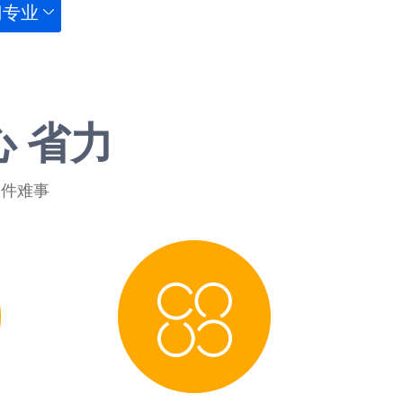
门专业
心 省力
一件难事