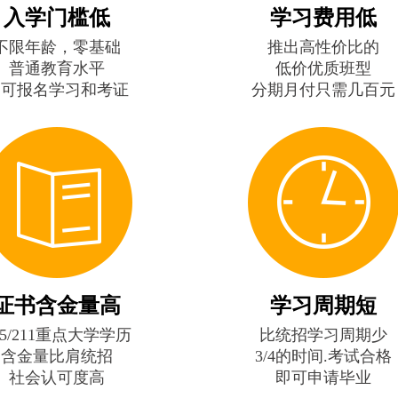
入学门槛低
学习费用低
不限年龄，零基础
推出高性价比的
普通教育水平
低价优质班型
即可报名学习和考证
分期月付只需几百元
证书含金量高
学习周期短
85/211重点大学学历
比统招学习周期少
含金量比肩统招
3/4的时间.考试合格
社会认可度高
即可申请毕业