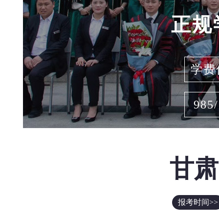
正规
学费
985
甘肃
报考时间>>