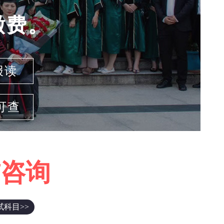
缴费。
报读
可查
前咨询
试科目>>