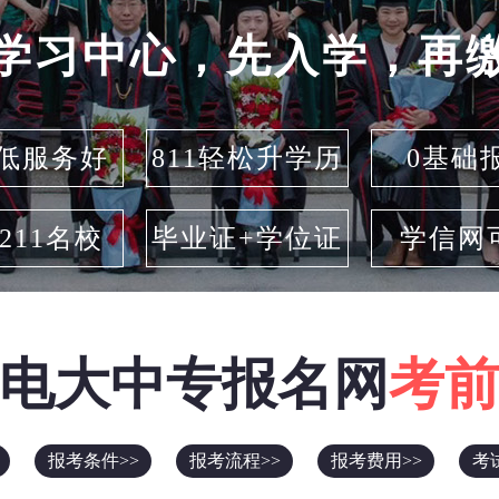
学习中心，先入学，再
低服务好
811轻松升学历
0基础
/211名校
毕业证+学位证
学信网
电大中专报名网
考
报考条件>>
报考流程>>
报考费用>>
考