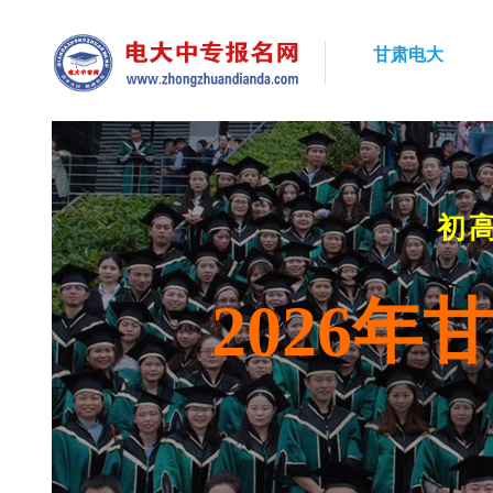
甘肃电大
初
2026