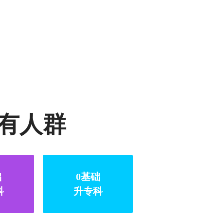
有人群
础
0基础
科
升专科