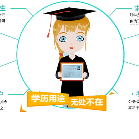
研究
好学
考研
你为
公务
，如今
本科
之一