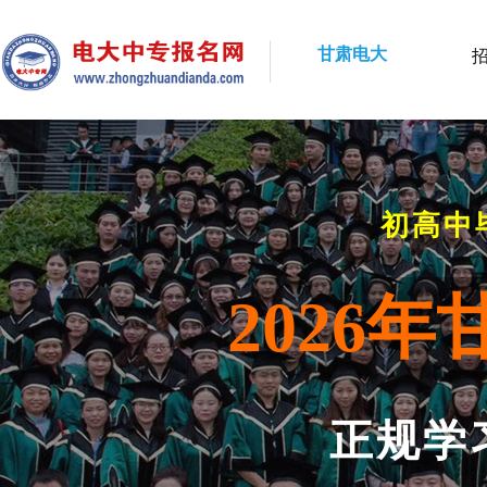
甘肃电大
初高中
2026
正规学