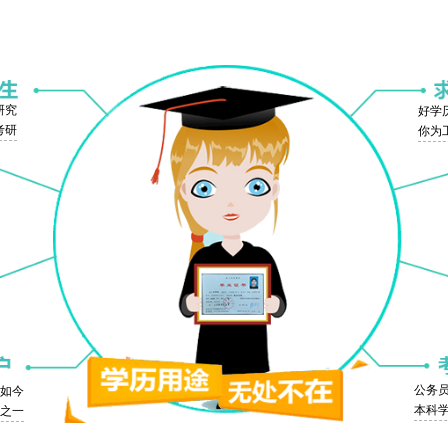
研究
好学
考研
你为
公务
，如今
本科
之一