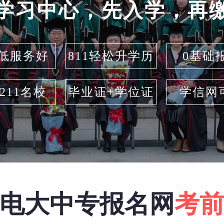
学习中心，先入学，再
低服务好
811轻松升学历
0基础
/211名校
毕业证+学位证
学信网
电大中专报名网
考