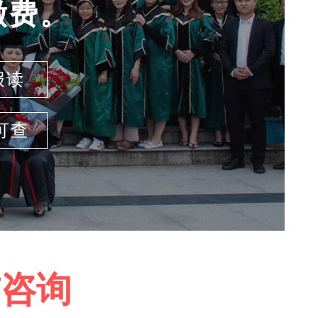
缴费。
报读
可查
前咨询