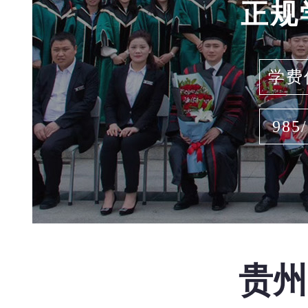
正规
学费
985
贵州