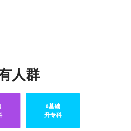
有人群
础
0基础
科
升专科