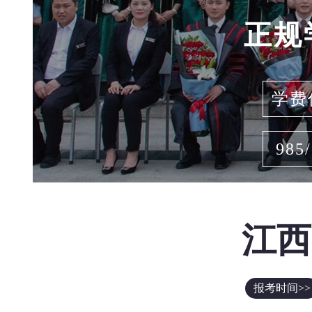
正规
学费
985
江西
报考时间>>