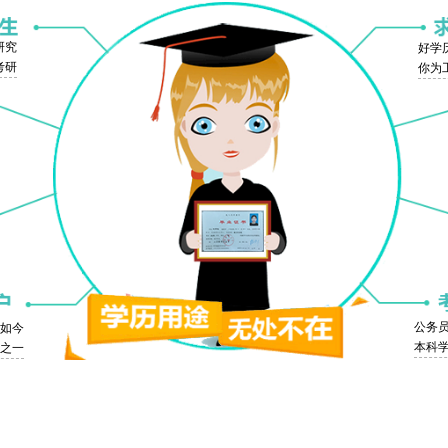
研究
好学
考研
你为
公务
，如今
本科
之一