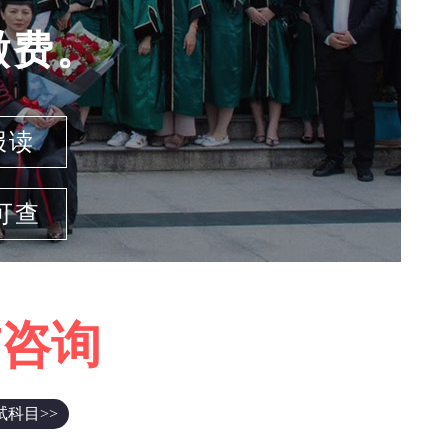
缴费。
报读
可查
前咨询
试科目>>