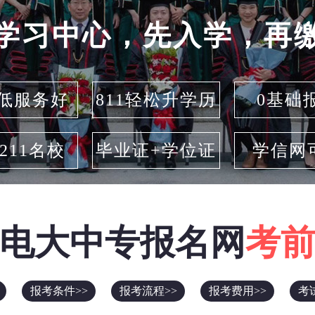
学习中心，先入学，再
低服务好
811轻松升学历
0基础
/211名校
毕业证+学位证
学信网
电大中专报名网
考
报考条件>>
报考流程>>
报考费用>>
考