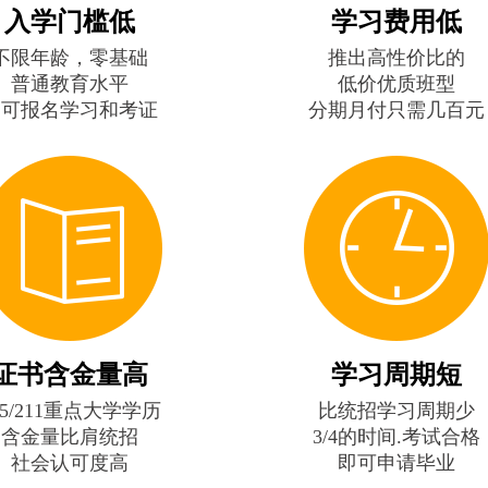
入学门槛低
学习费用低
不限年龄，零基础
推出高性价比的
普通教育水平
低价优质班型
即可报名学习和考证
分期月付只需几百元
证书含金量高
学习周期短
85/211重点大学学历
比统招学习周期少
含金量比肩统招
3/4的时间.考试合格
社会认可度高
即可申请毕业