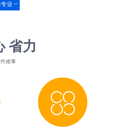
门专业
心 省力
一件难事