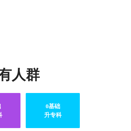
有人群
础
0基础
科
升专科