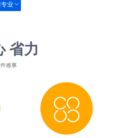
门专业
心 省力
一件难事