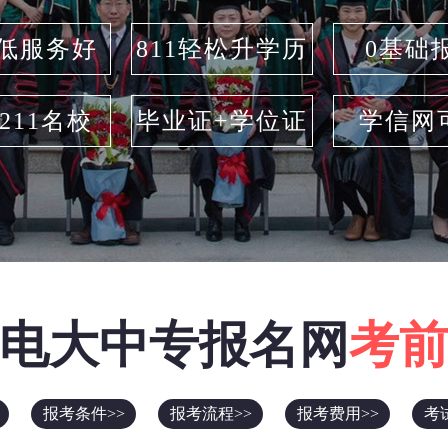
低服务好
811轻松升学历
0基础
/211名校
毕业证+学位证
学信网
电大中专报名网
考
报考条件>>
报考流程>>
报考费用>>
考