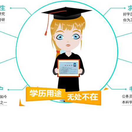
研究
好学
考研
你为
公务
，如今
本科
之一