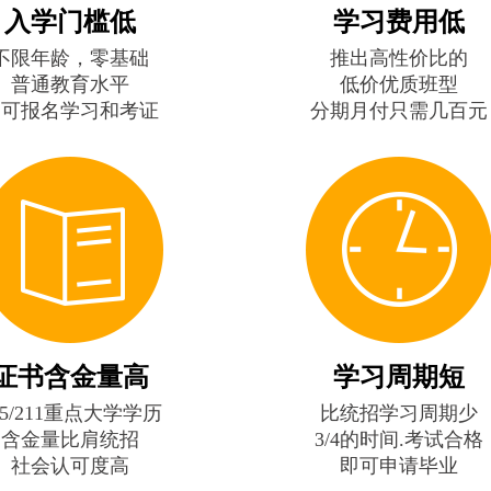
入学门槛低
学习费用低
不限年龄，零基础
推出高性价比的
普通教育水平
低价优质班型
即可报名学习和考证
分期月付只需几百元
证书含金量高
学习周期短
85/211重点大学学历
比统招学习周期少
含金量比肩统招
3/4的时间.考试合格
社会认可度高
即可申请毕业