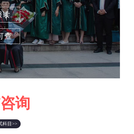
报读
可查
前咨询
试科目>>