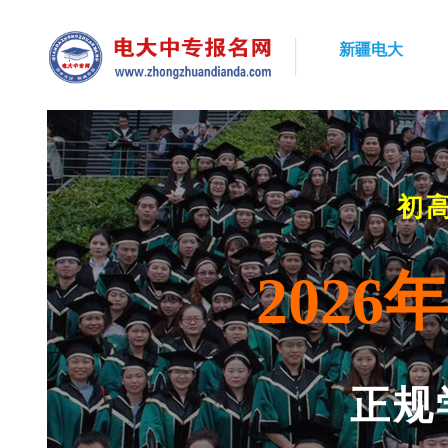
新疆电大
初
202
正规