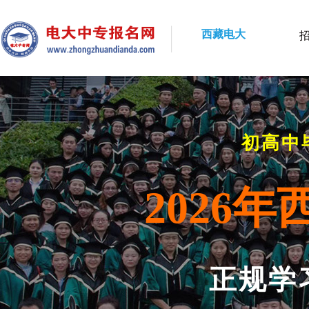
西藏电大
初高中
2026
正规学