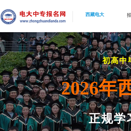
西藏电大
初高中
2026
正规学