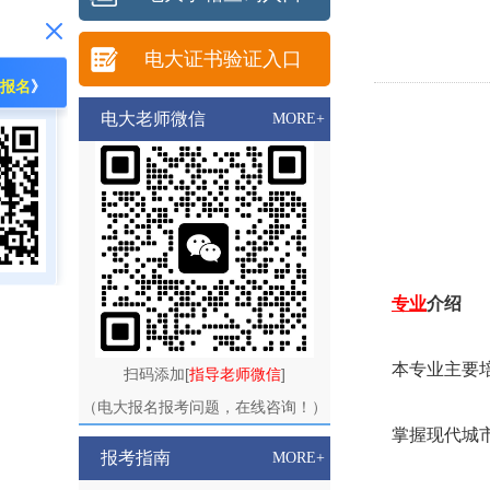
电大证书验证入口
报名
》
电大老师微信
MORE+
专业
介绍
本专业主要培
扫码添加[
指导老师微信
]
（电大报名报考问题，在线咨询！）
掌握现代城市
报考指南
MORE+