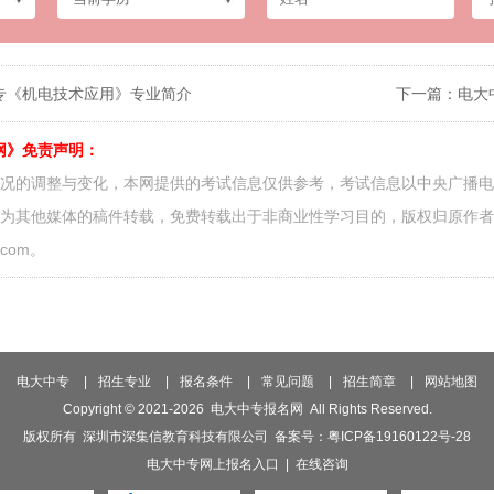
专《机电技术应用》专业简介
下一篇：
电大
网》免责声明：
情况的调整与变化，本网提供的考试信息仅供参考，考试信息以中央广播
源为其他媒体的稿件转载，免费转载出于非商业性学习目的，版权归原作
.com。
电大中专
|
招生专业
|
报名条件
|
常见问题
|
招生简章
|
网站地图
Copyright © 2021-
2026
电大中专报名网
All Rights Reserved.
版权所有 深圳市深集信教育科技有限公司 备案号：
粤ICP备19160122号-28
电大中专网上报名入口
|
在线咨询