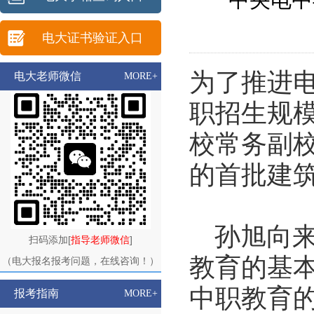
电大证书验证入口
为了推进
电大老师微信
MORE+
职招生规模
校常务副
的首批建
孙旭向来
扫码添加[
指导老师微信
]
教育的基
（电大报名报考问题，在线咨询！）
中职教育
报考指南
MORE+