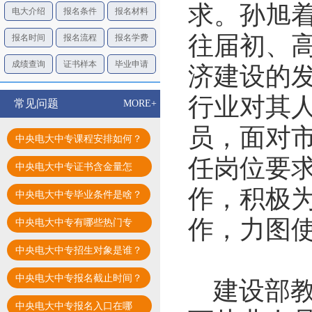
求。孙旭
电大介绍
报名条件
报名材料
往届初、
报名时间
报名流程
报名学费
成绩查询
证书样本
毕业申请
济建设的
行业对其
常见问题
MORE+
员，面对
中央电大中专课程安排如何？
任岗位要
中央电大中专证书含金量怎
样？
作，积极
中央电大中专毕业条件是啥？
作，力图
中央电大中专有哪些热门专
业？
中央电大中专招生对象是谁？
中央电大中专报名截止时间？
建设部教
中央电大中专报名入口在哪